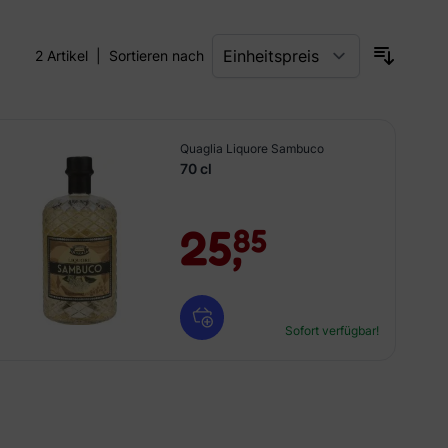
2
Artikel
|
Sortieren nach
Quaglia Liquore Sambuco
70 cl
25,
85
Sofort verfügbar!