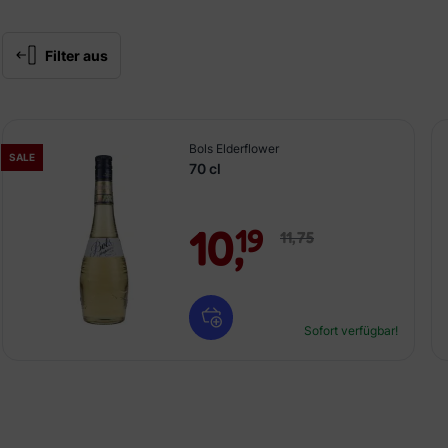
Filter aus
Bols Elderflower
SALE
70 cl
10,
19
11,
75
Sofort verfügbar!