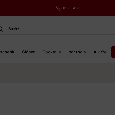
0118 - 412 035
schenk
Gläser
Cocktails
bar tools
Alk.frei