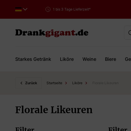
1 bis 3 Tage Lieferzeit*
Starkes Getränk
Liköre
Weine
Biere
Ge
Skip to Content
Zurück
Startseite
Liköre
Florale Likeuren
Florale Likeuren
Filter
Filter