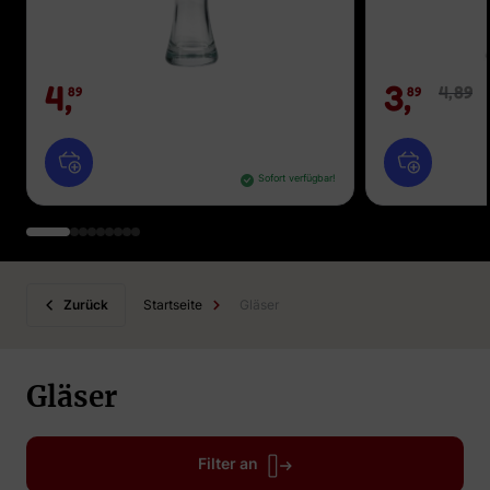
4,
3,
4,
89
89
89
Sofort verfügbar!
Zurück
Startseite
Gläser
Gläser
Filter an