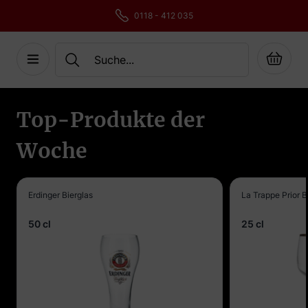
0118 - 412 035
Cart
Skip to Content
Top-Produkte der
Woche
Erdinger Bierglas
La Trappe Prior B
50 cl
25 cl