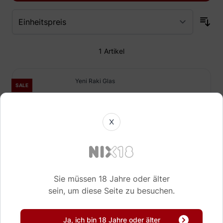
1
Artikel
Yeni Raki Glas
SALE
20 cl
2,
3,
89
49
X
Sofort verfügbar!
Sie müssen 18 Jahre oder älter
sein, um diese Seite zu besuchen.
Ja, ich bin 18 Jahre oder älter