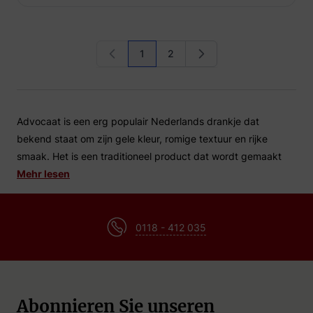
1
2
Sie lesen gerade die Seite
Seite
Advocaat is een erg populair Nederlands drankje dat
bekend staat om zijn gele kleur, romige textuur en rijke
smaak. Het is een traditioneel product dat wordt gemaakt
van eieren, suiker en brandewijn.
Mehr lesen
Advocaat wordt vaak geserveerd als digestief na een
maaltijd, maar het kan ook worden gebruikt in desserts en
0118 - 412 035
cocktails. Hier zijn enkele populaire manieren om advocaat
te serveren:
Als drankje: serveer advocaat in een klein glaasje met een
toefje slagroom bovenop en een snufje cacao.
Abonnieren Sie unseren