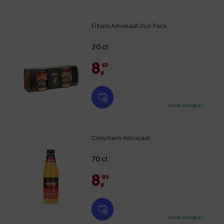
Filliers Advokaat Duo Pack
20 cl
8,
69
Sofort verfügbar!
Cooymans Advocaat
70 cl
8,
89
Sofort verfügbar!