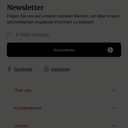
In desserts: gebruik advocaat als topping voor ijs, cakes
Newsletter
of pannenkoeken.
In cocktails: voeg advocaat toe aan cocktails zoals de
Folgen Sie uns auf unseren sozialen Medien, um über unsere
klassieke Snowball, die wordt gemaakt met limonade en
wöchentlichen Angebote informiert zu bleiben!
een scheutje limoen.
E-Mailadresse
Abonnieren
Facebook
Instagram
Über uns
Kundenservice
Contact