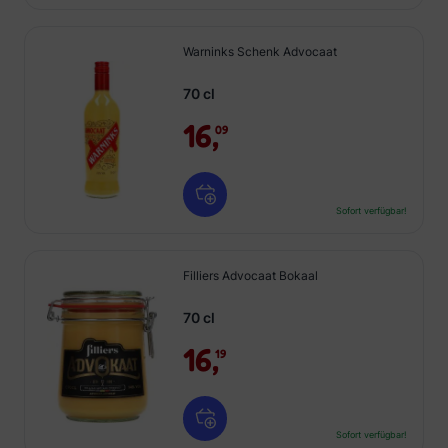
Warninks Schenk Advocaat
70 cl
16,
09
Sofort verfügbar!
Filliers Advocaat Bokaal
70 cl
16,
19
Sofort verfügbar!