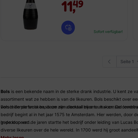
11,
49
Sofort verfügbar!
Bols
is een bekende naam in de sterke drank industrie. U kent ze v
assortiment wat ze hebben is van de likeuren. Bols beschikt over ee
verschillende smaken, deze zijn allemaal bij ons uit voorraad leverba
Bols is de perfecte basis om een cocktail mee te maken. De combinat
bedrijf begint al in het jaar 1575 te Amsterdam. Hier werden, door de f
geproduceerd.
In de loop van de jaren startte het bedrijf onder leiding van Lucas 
diverse likeuren over de hele wereld. In 1700 werd hij groot aand
wat hem de privileges gaf om als eerste te beschikken over de nieu
Mehr lesen