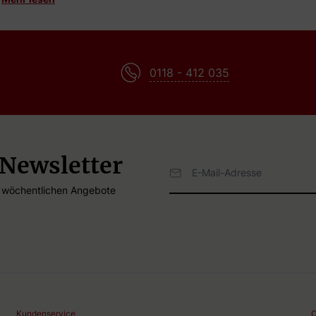
en dranken heeft gecreerd. In 2004 is Bols op de markt gekomen me
Waardoor deze fles uitermate geschikt is voor het maken van cockta
Bartending Academy waar u kunt leren hoe u de beste cocktails ku
0118 - 412 035
 Newsletter
E-Mailadresse
e wöchentlichen Angebote
Kundenservice
C