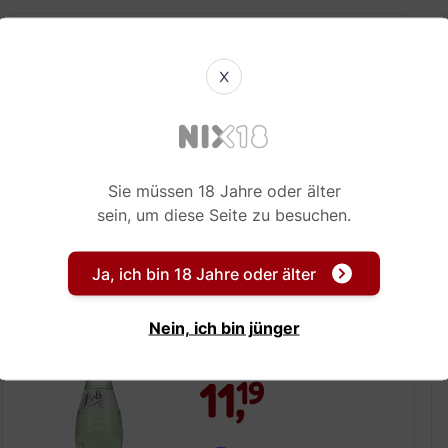
Bols Green Banana
70 cl
X
10,
19
Sie müssen 18 Jahre oder älter
sein, um diese Seite zu besuchen.
Sofort verfügbar!
Ja, ich bin 18 Jahre oder älter
Bols Cucumber
70 cl
Nein, ich bin jünger
11,
19