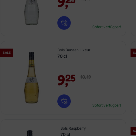
9,
Sofort verfügbar!
Bols Banaan Likeur
SALE
S
70 cl
9,
25
10,
19
Sofort verfügbar!
Bols Raspberry
S
70 cl