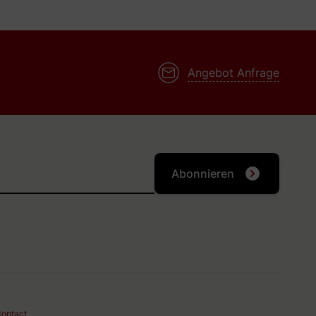
t een nieuwe fles die ontwikkeld is samen met bartenders.
ils. In 2008 is Bols in Amsterdam gestart met een
nt maken.
Angebot Anfrage
Abonnieren
ontact