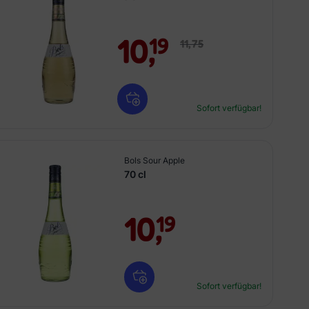
10,
19
11,
75
Sofort verfügbar!
Bols Sour Apple
70 cl
10,
19
Sofort verfügbar!