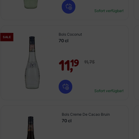
Sofort verfügbar!
Bols Coconut
SALE
70 cl
11,
19
11,
75
Sofort verfügbar!
Bols Creme De Cacao Bruin
70 cl