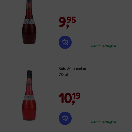
9,
95
Sofort verfügbar!
Bols Watermelon
70 cl
10,
19
Sofort verfügbar!