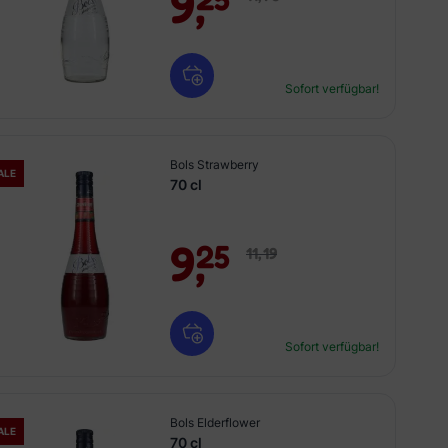
9,
Sofort verfügbar!
Bols Strawberry
ALE
70 cl
9,
25
11,
19
Sofort verfügbar!
Bols Elderflower
ALE
70 cl