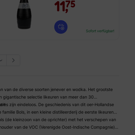
11,
75
Sofort verfügbar!
an van de diverse soorten jenever en wodka. Het grootste
n gigantische selectie likeuren van meer dan 30
ar!
ies zijn eindeloos. De geschiedenis van dit oer-Hollandse
amilie Bols, in een kleine distilleerderij de eerste likeuren
Bols (de kleinzoon van de oprichter) met het verschepen van
eelhouder van de VOC (Verenigde Oost-Indische Compagnie)
wste kruiden en specerijen waarmee hij een 300-tal likeuren