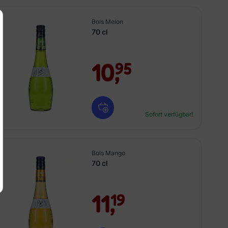
Bols Melon
70 cl
10,
95
Sofort verfügbar!
Bols Mango
70 cl
11,
19