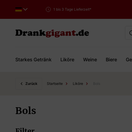
1 bis 3 Tage Lieferzeit*
Starkes Getränk
Liköre
Weine
Biere
Ge
Skip to Content
Zurück
Startseite
Liköre
Bols
Bols
Filter