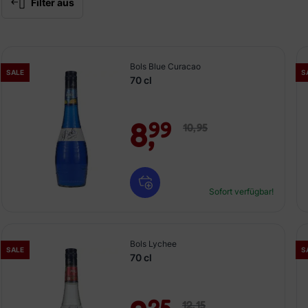
Filter aus
Bols Blue Curacao
SALE
S
70 cl
8,
99
10,
95
Sofort verfügbar!
Bols Lychee
SALE
S
70 cl
25
12,
15