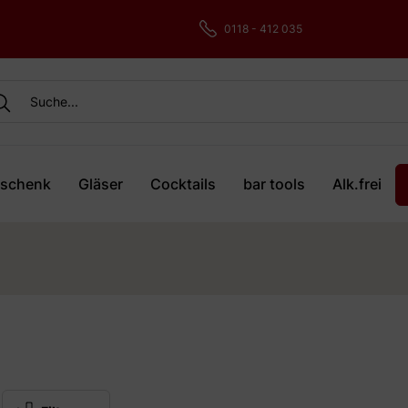
0118 - 412 035
schenk
Gläser
Cocktails
bar tools
Alk.frei