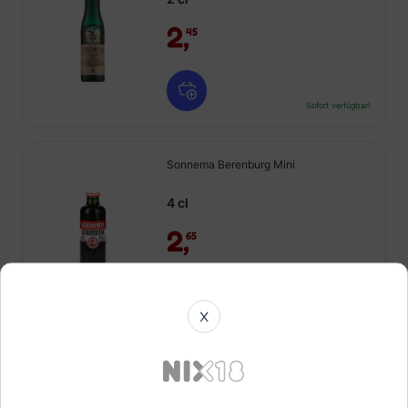
2,
45
Sofort verfügbar!
Sonnema Berenburg Mini
4 cl
2,
65
Sofort verfügbar!
X
Campari Mini
5 cl