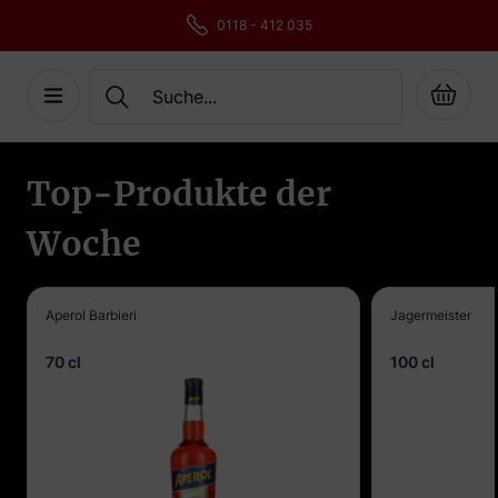
Angebot Anfrage
Cart
Skip to Content
Top-Produkte der
Woche
Aperol Barbieri
Jagermeister
70 cl
100 cl