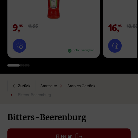
9,
16,
11,
95
18,
89
45
95
Sofort verfügbar!
Zurück
Startseite
Starkes Getränk
Bitters-Beerenburg
Bitters-Beerenburg
Filter an