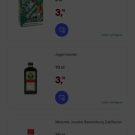
3,
75
Sofort verfügbar!
Jagermeister
10 cl
3,
75
Sofort verfügbar!
Weduwe Joustra Beerenburg Zakflacon
20 cl