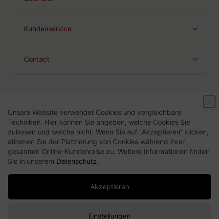
bekende ingrediënten zijn zoethout, jeneverbes en
gentiaanwortel.
In de loop van de tijd zijn er vele apothekers en hobbyisten
Kundenservice
geweest die hun eigen variant hebben gemaakt op de
originele Beerenburg. De naam is echter beschermd en zo
Contact
paste men de namen van deze variaties iets aan om geen
inbreuk te maken op de naam. Hierdoor komt het voor dat er
merken zijn die hun drank 'Berenburg' noemen, en dus een
'e' weglaten.
Unsere Website verwendet Cookies und vergleichbare
Geschäftsbedingungen
Datenschutz-Bestimmungen
Techniken. Hier können Sie angeben, welche Cookies Sie
zulassen und welche nicht. Wenn Sie auf „Akzeptieren“ klicken,
stimmen Sie der Platzierung von Cookies während Ihrer
gesamten Online-Kundenreise zu. Weitere Informationen finden
Sie in unserem
Datenschutz
.
Akzeptieren
Copyright ©
2026
Drankgigant.nl
Einstellungen
Webshop von
BigBridge