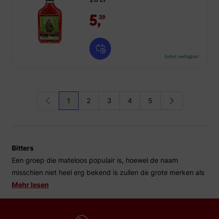
5,
39
Sofort verfügbar!
1
2
3
4
5
Sie lesen gerade die Seite
Seite
Seite
Seite
Seite
Bitters
Een groep die mateloos populair is, hoewel de naam
misschien niet heel erg bekend is zullen de grote merken als
Jagermeister en Schrobbeler zeker bekend voorkomen.
Mehr lesen
Bitters zijn alcoholische dranken gebaseerd op neutrale
alcohol en die op smaak worden gebracht met kruiden- en of