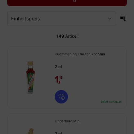
149
Artikel
Kuemmerling Krauterlikor Mini
2 cl
1,
15
Sofort verfügbar!
Underberg Mini
2 cl