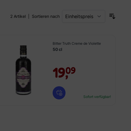
2
Artikel
|
Sortieren nach
Bitter Truth Creme de Violette
50 cl
19,
09
Sofort verfügbar!