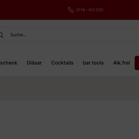
0118 - 412 035
schenk
Gläser
Cocktails
bar tools
Alk.frei