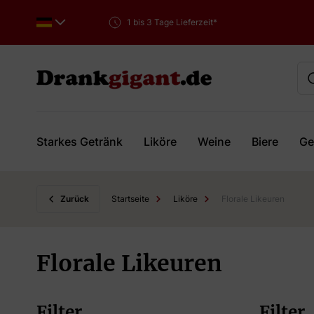
1 bis 3 Tage Lieferzeit*
Starkes Getränk
Liköre
Weine
Biere
Ge
Skip to Content
Zurück
Startseite
Liköre
Florale Likeuren
Florale Likeuren
Filter
Filter