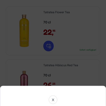
Tatratea Flower Tea
70 cl
22,
95
Sofort verfügbar!
Tatratea Hibiscus Red Tea
70 cl
26,
25
X
Sofort verfügbar!